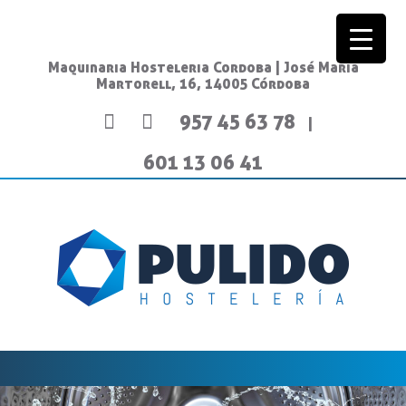
Maquinaria Hosteleria Cordoba | José María
Martorell, 16, 14005 Córdoba
957 45 63 78
|
601 13 06 41