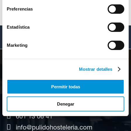
Preferencias
Estadística
Prestamos un servicio de asesoramiento serio y
formal, respetando siempre la mejor relación
calidad-precio.
Marketing
Mostrar detalles
CONTACTO
Permitir todas
Denegar
957 45 63 78
601 13 06 41
info@pulidohosteleria.com