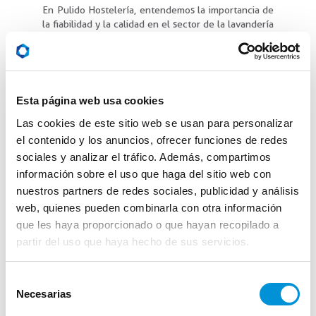
En Pulido Hostelería, entendemos la importancia de
la fiabilidad y la calidad en el sector de la lavandería
industrial y estamos comprometidos a ofrecer
productos que cumplan con las necesidades de cada
cliente.
Además no solo vendemos maquinaria, también
Esta página web usa cookies
disponemos de servicios de instalación y
mantenimiento profesional. Nuestro equipo de
Las cookies de este sitio web se usan para personalizar
técnicos especializados se asegurarán de que su
el contenido y los anuncios, ofrecer funciones de redes
equipo funcione correctamente.
sociales y analizar el tráfico. Además, compartimos
información sobre el uso que haga del sitio web con
nuestros partners de redes sociales, publicidad y análisis
web, quienes pueden combinarla con otra información
que les haya proporcionado o que hayan recopilado a
partir del uso que haya hecho de sus servicios.
Selección
Necesarias
de
consentimiento