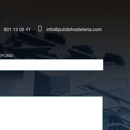
601 13 06 41
info@pulidohosteleria.com
ÉFONO