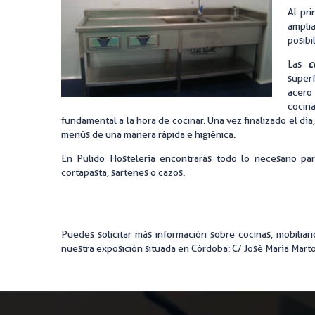
Al pri
MAQUINA
ampli
posibi
MENAJE
Las
c
MOBILIA
superf
acero 
cocin
fundamental a la hora de cocinar. Una vez finalizado el día
menús de una manera rápida e higiénica.
En Pulido Hostelería encontrarás todo lo necesario pa
cortapasta, sartenes o cazos.
Puedes solicitar más información sobre cocinas, mobilia
nuestra exposición situada en Córdoba: C/ José María Martor