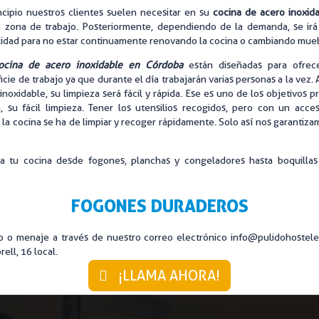
ncipio nuestros clientes suelen necesitar en su
cocina de acero inoxid
RIA LIMPIEZA
LAVANDERÍA INDUSTRIAL
a zona de trabajo. Posteriormente, dependiendo de la demanda, se irá 
lidad para no estar continuamente renovando la cocina o cambiando muebl
MUEBLES DE ACERO A MEDIDA
ocina de acero inoxidable en Córdoba
están diseñadas para ofrec
RIO INTERIOR Y EXTERIOR
ZONAS DE LAVADO
icie de trabajo ya que durante el día trabajarán varias personas a la vez.
inoxidable, su limpieza será fácil y rápida. Ese es uno de los objetivos pr
a, su fácil limpieza. Tener los utensilios recogidos, pero con un acc
, la cocina se ha de limpiar y recoger rápidamente. Solo así nos garantizam
ra tu cocina desde fogones, planchas y congeladores hasta boquillas
FOGONES DURADEROS
rio o menaje a través de nuestro correo electrónico info@pulidohoste
ell, 16 local.
¡LLAMA AHORA!