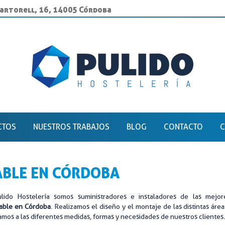
Martorell, 16, 14005 Córdoba
CTOS
NUESTROS TRABAJOS
BLOG
CONTACTO
C
NOXIDABLE EN CÓRDOBA
BUFFET
IBLES
COCCIÓN
ABLE EN CÓRDOBA
DUSTRIAL CÓRDOBA
COCINAS GRAN PRODUCCIÓN
lido Hostelería somos suministradores e instaladores de las mejo
RIA HOSTELERÍA
ESCUELA DE HOSTELERÍA
dable en Córdoba
. Realizamos el diseño y el montaje de las distintas áre
mos a las diferentes medidas, formas y necesidades de nuestros clientes
RIA INDUSTRIAL
FRÍO INDUSTRIAL