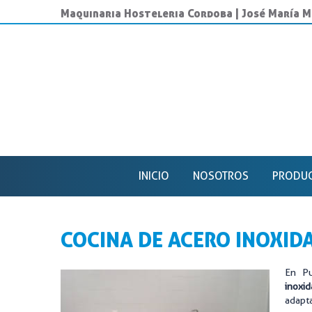
Maquinaria Hosteleria Cordoba | José María 
INICIO
NOSOTROS
PRODU
ACERO I
CONSUM
COCINA DE ACERO INOXID
FRÍO IN
En Pu
MAQUINA
inoxi
adapta
MAQUINA