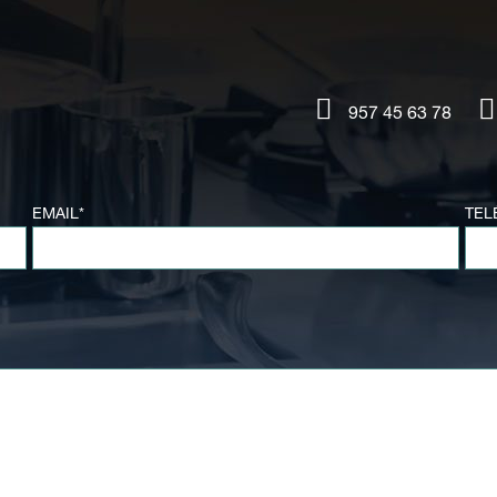
957 45 63 78
EMAIL*
TEL