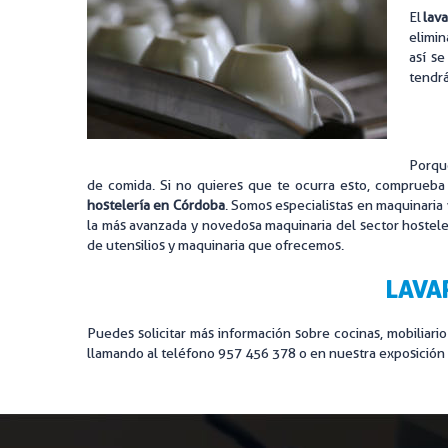
El
lava
MAQUINA
elimin
así se
MENAJE
tendrá
MOBILIA
Porque
de comida. Si no quieres que te ocurra esto, comprueba e
hostelería en Córdoba
. Somos especialistas en maquinaria 
la más avanzada y novedosa maquinaria del sector hosteler
de utensilios y maquinaria que ofrecemos.
LAVA
Puedes solicitar más información sobre cocinas, mobiliar
llamando al teléfono 957 456 378 o en nuestra exposición s