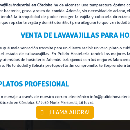
vajillas industrial en Córdoba
ha de alcanzar una temperatura óptima c
RIA LIMPIEZA
LAVANDERÍA INDUSTRIAL
ar bacterias, grasa y resto de comida. Además, sin necesidad de aclarar, el 
 tendrá la tranquilidad de poder recoger la vajilla y colocarla direct
MUEBLES DE ACERO A MEDIDA
 que repasar la vajilla y demás utensilios para asegurarse que van todos l
RIO INTERIOR Y EXTERIOR
ZONAS DE LAVADO
VENTA DE LAVAVAJILLAS PARA H
 qué mala sensación trasmite para un cliente recibir un vaso, plato o cub
l estado de tu lavavajillas. En Pulido Hostelería tendrá los mejores
l
y utensilios de hostelería. Además, trabajamos con los mejores fabricant
o. No lo dudes y solicita presupuesto sin compromiso, te sorprenderá l
PLATOS PROFESIONAL
io o menaje a través de nuestro correo electrónico info@pulidohosteleri
ituada en Córdoba: C/ José María Martorell, 16 local.
¡LLAMA AHORA!