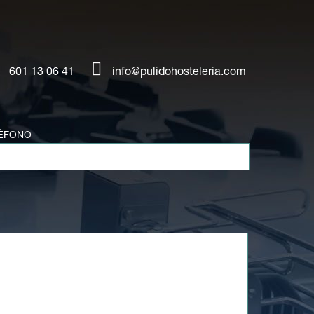
601 13 06 41
info@pulidohosteleria.com
ÉFONO