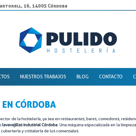
Martorell, 16, 14005 Córdoba
CTOS
NUESTROS TRABAJOS
BLOG
CONTACTO
C
NOXIDABLE EN CÓRDOBA
BUFFET
IBLES
COCCIÓN
L EN CÓRDOBA
DUSTRIAL CÓRDOBA
COCINAS GRAN PRODUCCIÓN
sector de la hostelería, ya sea en restaurantes, bares, comedores, reside
RIA HOSTELERÍA
ESCUELA DE HOSTELERÍA
n
lavavajillas industrial Córdoba
. Una máquina especializada en la limpieza
a, cubertería y cristalería de los comensales.
RIA INDUSTRIAL
FRÍO INDUSTRIAL