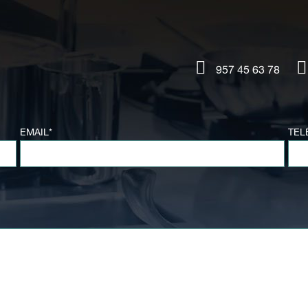
957 45 63 78
EMAIL*
TEL