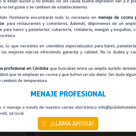
 si están sucios y no brillan, no les causa buena impresión van a ir p
 no les guste o se cambien de establecimiento.
RIA LIMPIEZA
LAVANDERÍA INDUSTRIAL
lido Hostelería encontrarás todo lo necesario en
menaje de cocina p
MUEBLES DE ACERO A MEDIDA
oba
para restaurantes y comedores. Además, disponemos de un ampli
 para bares y pastelerías: cubertería, cristalería, mangas y boquillas, 
RIO INTERIOR Y EXTERIOR
ZONAS DE LAVADO
etcétera.
o, lo que necesites en utensilios especializados para bares, pastelerí
 las mejores marcas ofreciendo garantía y calidad. No lo dudes y co
a profesional en Córdoba
que buscabas entre un amplio surtido de bater
ensilios que se emplean en cocina y que sufren un uso diario. Sin duda algu
 y cambios de temperatura.
MENAJE PROFESIONAL
rio o menaje a través de nuestro correo electrónico info@pulidohoste
ell, 16 local.
¡LLAMA AHORA!