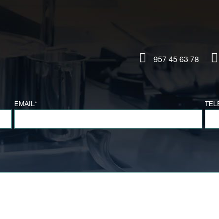
957 45 63 78
EMAIL*
TEL