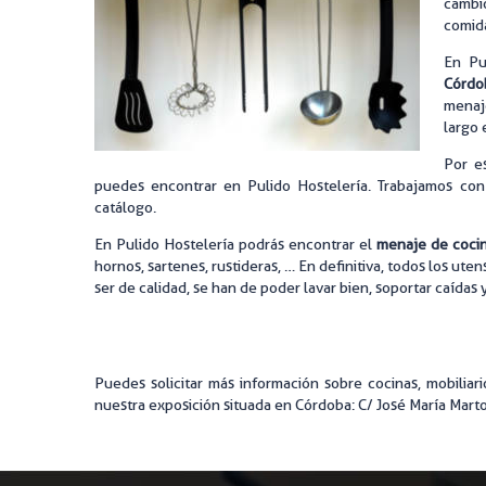
cambio
comida
MAQUINA
En Pu
MENAJE
Córd
menaje
MOBILIA
largo 
Por es
puedes encontrar en Pulido Hostelería. Trabajamos con
catálogo.
En Pulido Hostelería podrás encontrar el
menaje de cocin
hornos, sartenes, rustideras, … En definitiva, todos los ut
ser de calidad, se han de poder lavar bien, soportar caídas
Puedes solicitar más información sobre cocinas, mobilia
nuestra exposición situada en Córdoba: C/ José María Martor