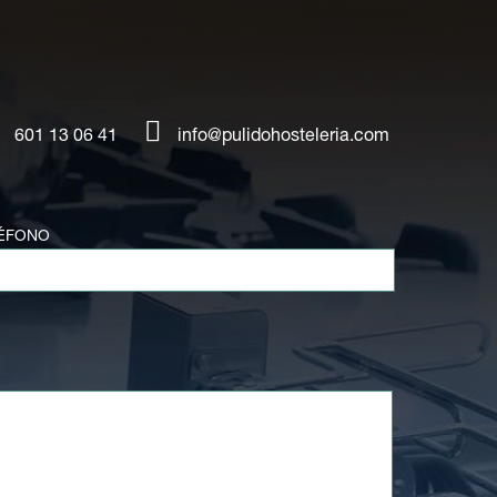
601 13 06 41
info@pulidohosteleria.com
ÉFONO